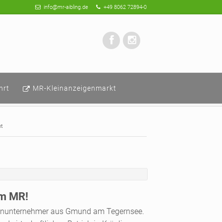
info@mr-aibling.de
+49 8062 72894-0
hrt
MR-Kleinanzeigenmarkt
ht
em MR!
Lohnunternehmer aus Gmund am Tegernsee.