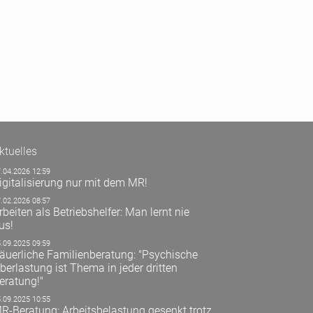
ktuelles
.04.2026 12:59
igitalisierung nur mit dem MR!
.02.2026 08:57
rbeiten als Betriebshelfer: Man lernt nie
us!
.09.2025 09:59
äuerliche Familienberatung: "Psychische
berlastung ist Thema in jeder dritten
eratung!"
.09.2025 10:55
R-Beratung: Arbeitsbelastung gesenkt trotz