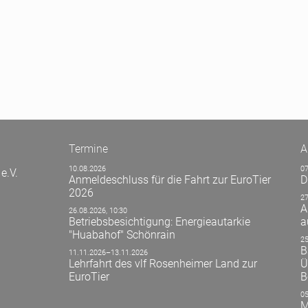
Termine
A
10.08.2026
07
e.V.
Anmeldeschluss für die Fahrt zur EuroTier
D
2026
27
A
26.08.2026, 10:30
Betriebsbesichtigung: Energieautarkie
a
"Huabahof" Schönrain
25
B
11.11.2026–13.11.2026
Lehrfahrt des vlf Rosenheimer Land zur
Ü
EuroTier
B
05
M