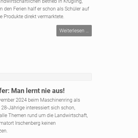
dwirtschaftlichen Betrieb in Krügling,
den Ferien half er schon als Schüler auf
e Produkte direkt vermarktete.
Digitalisierung
Weiterlesen …
nur
mit
dem
MR!
er: Man lernt nie aus!
November 2024 beim Maschinenring als
r 28-Jährige interessiert sich schon,
r alle Themen rund um die Landwirtschaft,
matort Irschenberg keinen
zen.