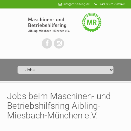
info@mr-aibling.de
+49 8062 72894-0
Zielseite
Jobs beim Maschinen- und
Betriebshilfsring Aibling-
Miesbach-München e.V.