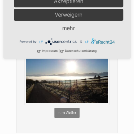
Akzeptieren
Termine
Jobs
Verweigern
Wichtige Links
mehr
Powered by
&
Impressum
|
Datenschutzerklärung
zum Wetter