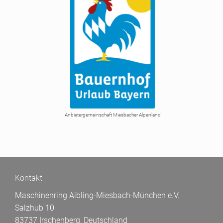
Anbietergemeinschaft Miesbacher Alpenland
Kontakt
Maschinenring Aibling-Miesbach-München e.V.
Salzhub 10
83737 Irschenberg, Deutschland