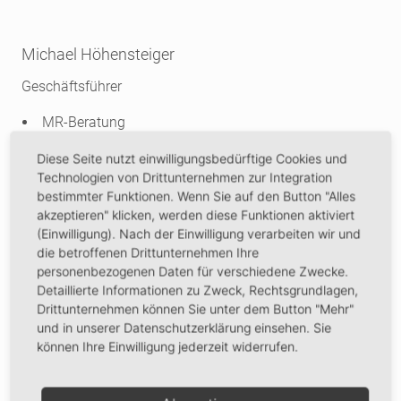
Michael Höhensteiger
Geschäftsführer
MR-Beratung
MR-Baubetreuung
Diese Seite nutzt einwilligungsbedürftige Cookies und
Technologien von Drittunternehmen zur Integration
+49 8062 72894-12
bestimmter Funktionen. Wenn Sie auf den Button "Alles
michael.hoehensteiger@mr-aibling.de
akzeptieren" klicken, werden diese Funktionen aktiviert
(Einwilligung). Nach der Einwilligung verarbeiten wir und
die betroffenen Drittunternehmen Ihre
personenbezogenen Daten für verschiedene Zwecke.
Detaillierte Informationen zu Zweck, Rechtsgrundlagen,
Drittunternehmen können Sie unter dem Button "Mehr"
Aktuelles
und in unserer Datenschutzerklärung einsehen. Sie
können Ihre Einwilligung jederzeit widerrufen.
Navigation
News
überspringen