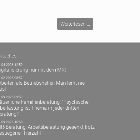
Neue
Weiterlesen …
Termine
für
die
Gebietsversammlunge
ktuelles
2024
.04.2026 12:59
igitalisierung nur mit dem MR!
.02.2026 08:57
rbeiten als Betriebshelfer: Man lernt nie
us!
.09.2025 09:59
äuerliche Familienberatung: "Psychische
berlastung ist Thema in jeder dritten
eratung!"
.09.2025 10:55
R-Beratung: Arbeitsbelastung gesenkt trotz
estiegener Tierzahl