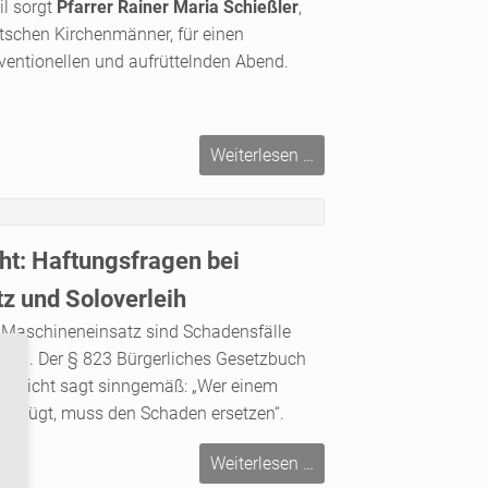
il sorgt
Pfarrer Rainer Maria Schießler
,
tschen Kirchenmänner, für einen
entionellen und aufrüttelnden Abend.
Jahreshauptversamm
Weiterlesen …
2025
cht: Haftungsfragen bei
z und Soloverleih
 Maschineneinsatz sind Schadensfälle
ießen. Der § 823 Bürgerliches Gesetzbuch
zpflicht sagt sinngemäß: „Wer einem
zufügt, muss den Schaden ersetzen“.
Betriebshaftpflicht:
Weiterlesen …