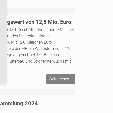
Haftungsfragen
bei
Maschineneinsatz
und
ungswert von 12,8 Mio. Euro
Soloverleih
hr als MR-Geschäftsführer konnte Michael
iedern des Maschinenrings ein
eren. Mit 12,8 Millionen Euro
eichnete der MR ein Wachstum von 11%.
Belege abgerechnet. Der Bereich der
 für Futterbau und Strohernte wuchs mit
Rekord-
Weiterlesen …
Verrechnungswert
von
12,8
sammlung 2024
Mio.
Euro