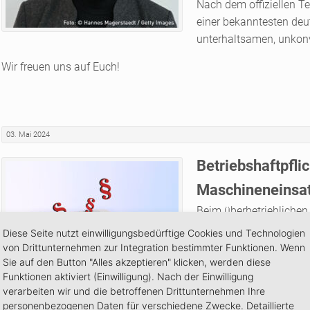
Nach dem offiziellen Te
einer bekanntesten deu
unterhaltsamen, unkonv
Wir freuen uns auf Euch!
03. Mai 2024
Betriebshaftpfli
Maschineneinsat
Beim überbetrieblichen
leider nicht auszuschl
Diese Seite nutzt einwilligungsbedürftige Cookies und Technologien
(BGB) – Schadensersat
von Drittunternehmen zur Integration bestimmter Funktionen. Wenn
Sie auf den Button "Alles akzeptieren" klicken, werden diese
anderen einen Schaden 
Funktionen aktiviert (Einwilligung). Nach der Einwilligung
verarbeiten wir und die betroffenen Drittunternehmen Ihre
personenbezogenen Daten für verschiedene Zwecke. Detaillierte