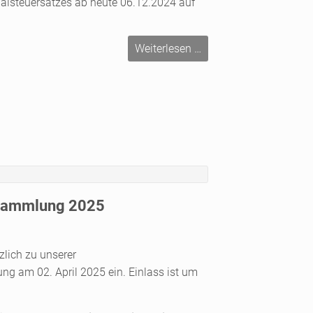
lsteuersatzes ab heute 06.12.2024 auf
Pauschalierungssatz
Weiterlesen …
sinkt
auf
8,4%
sammlung 2025
zlich zu unserer
 am 02. April 2025 ein. Einlass ist um