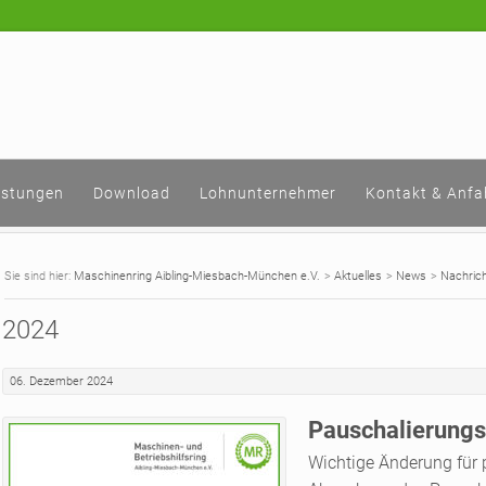
istungen
Download
Lohnunternehmer
Kontakt & Anfa
Maschinenring Aibling-Miesbach-München e.V.
Aktuelles
News
Nachric
2024
06. Dezember 2024
Pauschalierungss
Wichtige Änderung für 