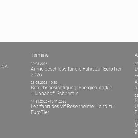
Termine
A
10.08.2026
07
e.V.
Anmeldeschluss für die Fahrt zur EuroTier
D
2026
27
A
26.08.2026, 10:30
Betriebsbesichtigung: Energieautarkie
a
"Huabahof" Schönrain
25
B
11.11.2026–13.11.2026
Lehrfahrt des vlf Rosenheimer Land zur
Ü
EuroTier
B
05
M
g