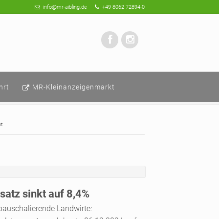
info@mr-aibling.de
+49 8062 72894-0
hrt
MR-Kleinanzeigenmarkt
ht
atz sinkt auf 8,4%
pauschalierende Landwirte: