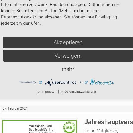
Informationen zu Zweck, Rechtsgrundlagen, Drittunternehmen
können Sie unter dem Button "Mehr" und in unserer
05. April 2024
Datenschutzerklärung einsehen. Sie können Ihre Einwilligung
jederzeit widerrufen.
Rekord-Verrechn
Nach seinem ersten Ja
Akzeptieren
Höhensteiger den Mitgl
Rekordergebnis präsenti
Verweigern
Verrechnungswert verz
Es wurden über 20.000 
mehr
abgerechneten Arbeiten
26% am stärksten.
Powered by
&
Impressum
|
Datenschutzerklärung
27. Februar 2024
Jahreshauptver
Liebe Mitglieder,