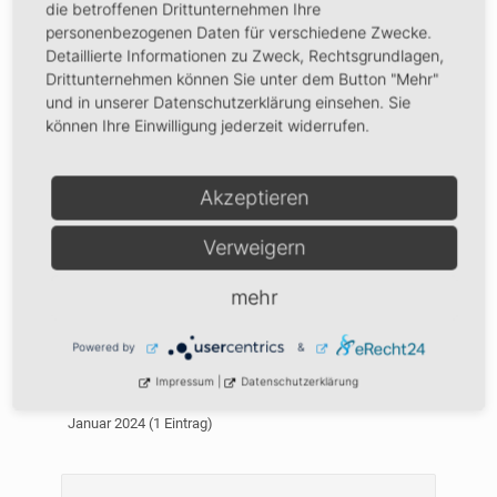
die betroffenen Drittunternehmen Ihre
Februar 2026 (1 Eintrag)
personenbezogenen Daten für verschiedene Zwecke.
2025
Detaillierte Informationen zu Zweck, Rechtsgrundlagen,
Drittunternehmen können Sie unter dem Button "Mehr"
September 2025 (2 Einträge)
und in unserer Datenschutzerklärung einsehen. Sie
Juni 2025 (1 Eintrag)
können Ihre Einwilligung jederzeit widerrufen.
Mai 2025 (1 Eintrag)
April 2025 (1 Eintrag)
Akzeptieren
Februar 2025 (1 Eintrag)
2024
Verweigern
Dezember 2024 (1 Eintrag)
mehr
November 2024 (1 Eintrag)
Mai 2024 (1 Eintrag)
Powered by
&
April 2024 (1 Eintrag)
Impressum
|
Datenschutzerklärung
Februar 2024 (1 Eintrag)
Januar 2024 (1 Eintrag)